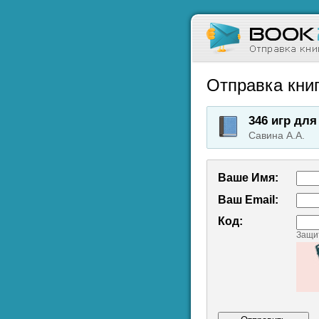
Отправка книг
346 игр для
Савина А.А.
Ваше Имя:
Ваш Emаil:
Код:
Защит