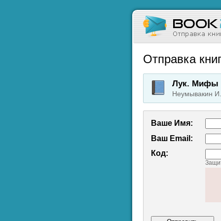
Отправка книг
Лук. Мифы 
Неумывакин И.
Ваше Имя:
Ваш Emаil:
Код:
Защит