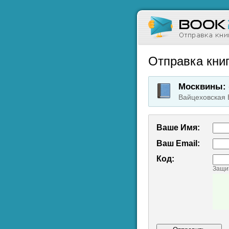
Отправка книг
Москвины: 
Вайцеховская 
Ваше Имя:
Ваш Emаil:
Код:
Защит