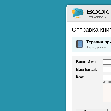
Отправка книг
Терапия при
Тирч Деннис
Ваше Имя:
Ваш Emаil:
Код:
Защит