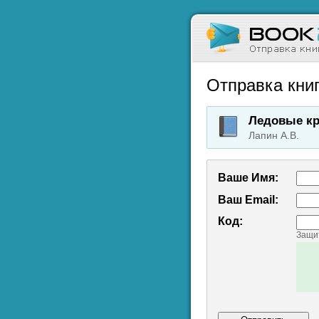
Отправка книг
Ледовые к
Лапин А.В.
Ваше Имя:
Ваш Emаil:
Код:
Защит