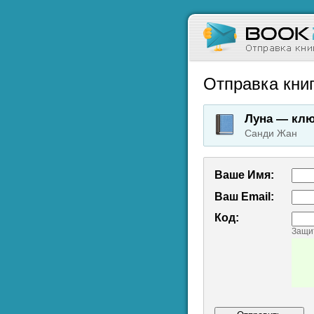
Отправка книг
Луна — клю
Санди Жан
Ваше Имя:
Ваш Emаil:
Код:
Защит