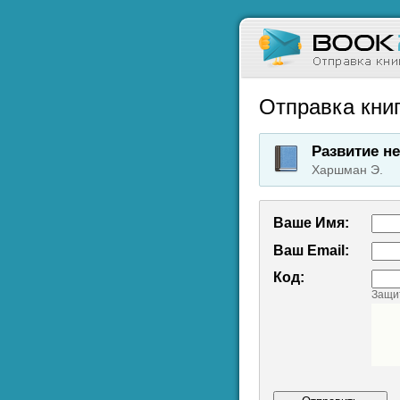
Отправка книг
Развитие н
Харшман Э.
Ваше Имя:
Ваш Emаil:
Код:
Защит